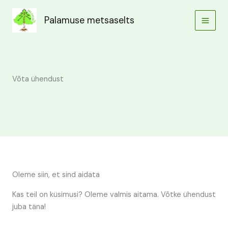
Skip
to
Palamuse metsaselts
content
Võta ühendust
Oleme siin, et sind aidata
Kas teil on küsimusi? Oleme valmis aitama. Võtke ühendust
juba täna!