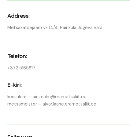
Address:
Metsakatsejaam vk 14/4, Painküla Jõgeva vald
Telefon:
+372 5165817
E-kiri:
konsulent – ain.malm@erametsaliit.ee
metsameister – aivar.laane.erametsaliit.ee